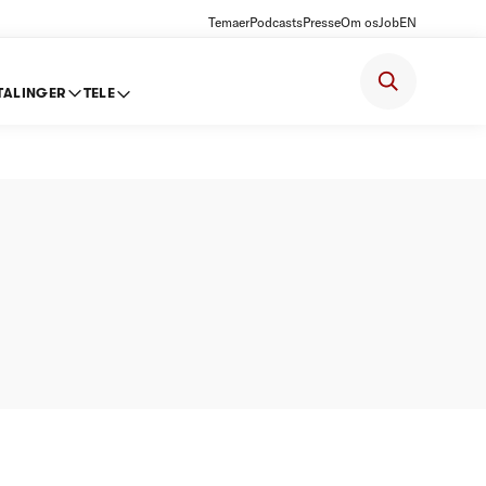
Temaer
Podcasts
Presse
Om os
Job
EN
TALINGER
TELE