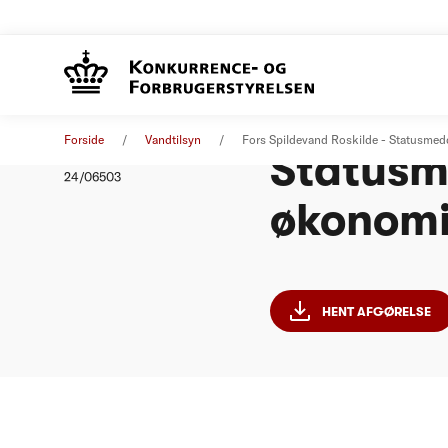
Fors Spi
Afgørelse
09. oktober 2024
Forside
Vandtilsyn
Fors Spildevand Roskilde - Statusme
Statusm
Nummer
24/06503
økonomi
HENT AFGØRELSE