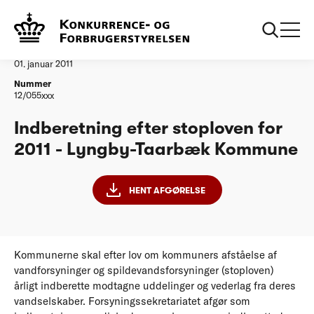
...
Vandtilsyn
LyngbyTaarbaek Kommune
Afgørelse
01. januar 2011
Nummer
12/055xxx
Indberetning efter stoploven for
2011 - Lyngby-Taarbæk Kommune
HENT AFGØRELSE
Kommunerne skal efter lov om kommuners afståelse af
vandforsyninger og spildevandsforsyninger (stoploven)
årligt indberette modtagne uddelinger og vederlag fra deres
vandselskaber. Forsyningssekretariatet afgør som