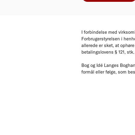
I forbindelse med virksom
Forbrugerstyrelsen i henho
allerede er sket, at ophør
betalingslovens § 121, stk.
Bog og Idé Langes Boghand
formål eller følge, som be