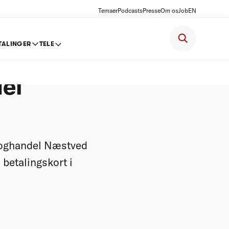
Temaer
Podcasts
Presse
Om os
Job
EN
TALINGER
TELE
krævning
el
Boghandel Næstved
betalingskort i