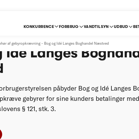
KONKURRENCE
FORBRUG
VANDTILSYN
UDBUD
BE
m ophør af gebyrop
hør af gebyropkrævning – Bog og Idé Langes Boghandel Næstved
g Idé Langes Boghand
d
orbrugerstyrelsen påbyder Bog og Idé Langes 
pkræve gebyrer for sine kunders betalinger med 
lovens § 121, stk. 3.