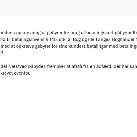
hedens opkrævning af gebyrer for brug af betalingskort påbyder 
ld til betalingslovens § 145, stk. 2, Bog og Idé Langes Boghandel
e med at opkræve gebyrer for sine kunders betalinger med betalings
 3.
el Næstved påbydes fremover at afstå fra en adfærd, der har sam
skrevet ovenfor.