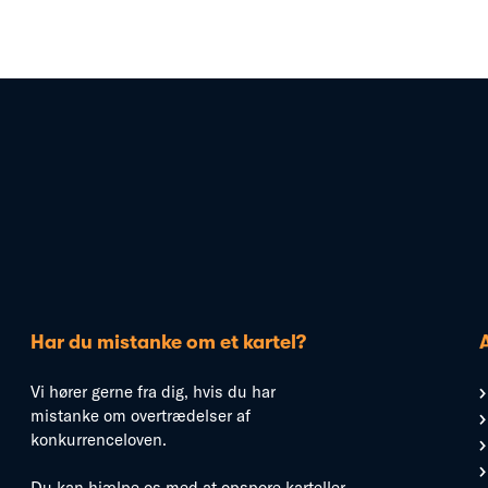
Har du mistanke om et kartel?
Vi hører gerne fra dig, hvis du har
mistanke om overtrædelser af
konkurrenceloven.
Du kan hjælpe os med at opspore karteller