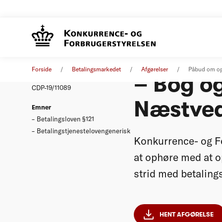
Påbud o
Afgørelse
18. oktober 2019
Forside
Betalingsmarkedet
Afgørelser
Påbud om op
– Bog o
Nummer
CDP-19/11089
Næstve
Emner
Betalingsloven §121
Betalingstjenestelovengenerisk
Konkurrence- og F
at ophøre med at o
strid med betalings
HENT AFGØRELSE