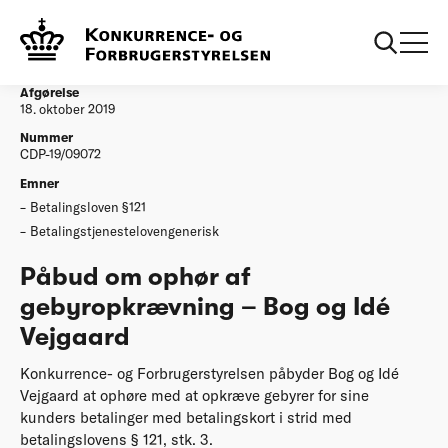
...
Afgørelser
Påbud om ophør af gebyropkrævning – Bog og
Idé Vejgaard
Afgørelse
18. oktober 2019
Nummer
CDP-19/09072
Emner
Betalingsloven §121
Betalingstjenestelovengenerisk
Påbud om ophør af
gebyropkrævning – Bog og Idé
Vejgaard
Konkurrence- og Forbrugerstyrelsen påbyder Bog og Idé
Vejgaard at ophøre med at opkræve gebyrer for sine
kunders betalinger med betalingskort i strid med
betalingslovens § 121, stk. 3.