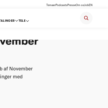
Temaer
Podcasts
Presse
Om os
Job
EN
TALINGER
TELE
krævning
ovember
ab af November
linger med