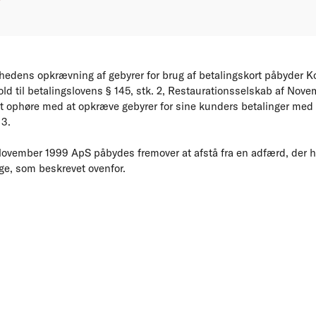
hedens opkrævning af gebyrer for brug af betalingskort påbyder 
old til betalingslovens § 145, stk. 2, Restaurationsselskab af Nov
 at ophøre med at opkræve gebyrer for sine kunders betalinger med 
 3.
ovember 1999 ApS påbydes fremover at afstå fra en adfærd, der 
lge, som beskrevet ovenfor.