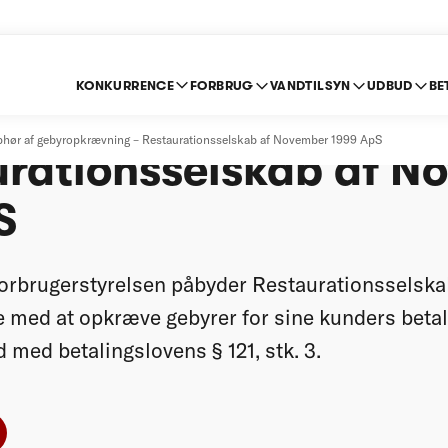
KONKURRENCE
FORBRUG
VANDTILSYN
UDBUD
BE
m ophør af gebyrop
hør af gebyropkrævning – Restaurationsselskab af November 1999 ApS
urationsselskab af N
S
orbrugerstyrelsen påbyder Restaurationsselsk
 med at opkræve gebyrer for sine kunders beta
id med betalingslovens § 121, stk. 3.