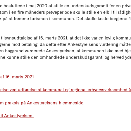
esluttede i maj 2020 at stille en underskudsgaranti for en priva
om i en fire måneders prøveperiode skulle stille en elbil til rådig
på at fremme turismen i kommunen. Det skulle koste borgerne 495 
tilsynsudtalelse af 16. marts 2021, at det ikke var en lovlig kommu
orgerne mod betaling, da dette efter Ankestyrelsens vurdering måtte
en baggrund vurderede Ankestyrelsen, at kommunen ikke med hj
e kunne stille den omhandlede underskudsgaranti og herved yde s
 af 16. marts 2021
else ved udførelse af kommunal og regional erhvervsvirksomhed (
om praksis på Ankestyrelsens hjemmeside.
il Ankestyrelsen.