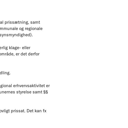
al prissætning, samt
ommunale og regionale
ilsynsmyndighed).
rlig klage- eller
område, er det derfor
dling.
onal erhvervsaktivitet er
mmunernes styrelse samt §§
vligt prissat. Det kan fx