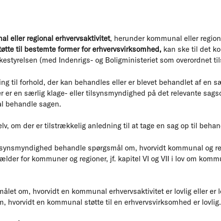
 eller regional erhvervsaktivitet
, herunder kommunal eller region
øtte til bestemte former for erhvervsvirksomhed,
kan ske til det k
Ankestyrelsen (med Indenrigs- og Boligministeriet som overordnet t
ling til forhold, der kan behandles eller er blevet behandlet af en sæ
 er en særlig klage- eller tilsynsmyndighed på det relevante sags
l behandle sagen.
v, om der er tilstrækkelig anledning til at tage en sag op til behan
lsynsmyndighed behandle spørgsmål om, hvorvidt kommunal og regi
 gælder for kommuner og regioner, jf. kapitel VI og VII i lov om ko
let om, hvorvidt en kommunal erhvervsaktivitet er lovlig eller er lo
, hvorvidt en kommunal støtte til en erhvervsvirksomhed er lovlig.