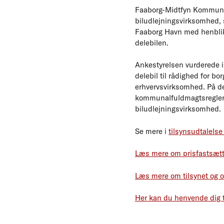
Faaborg-Midtfyn Kommune b
biludlejningsvirksomhed, s
Faaborg Havn med henblik 
delebilen.
Ankestyrelsen vurderede i 
delebil til rådighed for b
erhvervsvirksomhed. På d
kommunalfuldmagtsreglern
biludlejningsvirksomhed.
Se mere i
tilsynsudtalelse
Læs mere om prisfastsætt
Læs mere om tilsynet og 
Her kan du henvende dig t