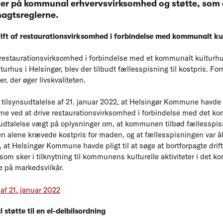
ler på kommunal erhvervsvirksomhed og støtte, som er
gtsreglerne.
ift af restaurationsvirksomhed i forbindelse med kommunalt ku
estaurationsvirksomhed i forbindelse med et kommunalt kulturhus
kulturhus i Helsingør, blev der tilbudt fællesspisning til kostpris. Fo
r, der øger livskvaliteten.
 tilsynsudtalelse af 21. januar 2022, at Helsingør Kommune havde 
e ved at drive restaurationsvirksomhed i forbindelse med det k
 udtalelse vægt på oplysninger om, at kommunen tilbød fællesspis
 alene krævede kostpris for maden, og at fællesspisningen var åbe
 at Helsingør Kommune havde pligt til at søge at bortforpagte drif
som sker i tilknytning til kommunens kulturelle aktiviteter i det 
e på markedsvilkår.
 af 21. januar 2022
tøtte til en el-delbilsordning