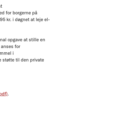
t
hed for borgerne på
kr. i døgnet at leje el-
nal opgave at stille en
 anses for
emmel i
tøtte til den private
pdf)
.