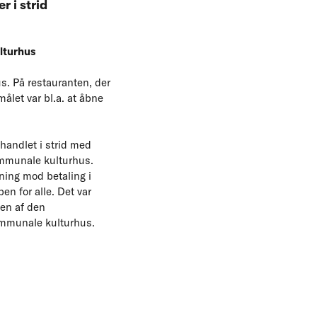
 i strid
lturhus
. På restauranten, der
rmålet var bl.a. at åbne
handlet i strid med
ommunale kulturhus.
ning mod betaling i
n for alle. Det var
ten af den
kommunale kulturhus.