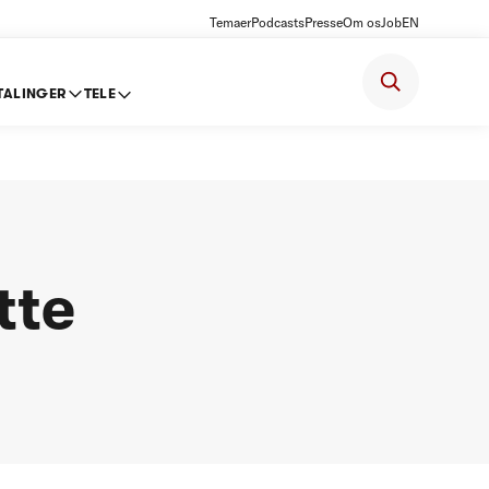
Temaer
Podcasts
Presse
Om os
Job
EN
TALINGER
TELE
tte