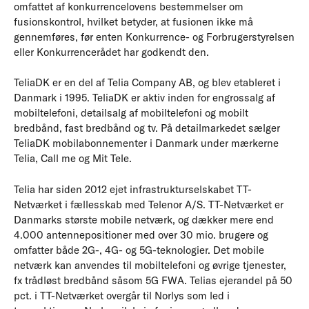
omfattet af konkurrencelovens bestemmelser om
fusionskontrol, hvilket betyder, at fusionen ikke må
gennemføres, før enten Konkurrence- og Forbrugerstyrelsen
eller Konkurrencerådet har godkendt den.
TeliaDK er en del af Telia Company AB, og blev etableret i
Danmark i 1995. TeliaDK er aktiv inden for engrossalg af
mobiltelefoni, detailsalg af mobiltelefoni og mobilt
bredbånd, fast bredbånd og tv. På detailmarkedet sælger
TeliaDK mobilabonnementer i Danmark under mærkerne
Telia, Call me og Mit Tele.
Telia har siden 2012 ejet infrastrukturselskabet TT-
Netværket i fællesskab med Telenor A/S. TT-Netværket er
Danmarks største mobile netværk, og dækker mere end
4.000 antennepositioner med over 30 mio. brugere og
omfatter både 2G-, 4G- og 5G-teknologier. Det mobile
netværk kan anvendes til mobiltelefoni og øvrige tjenester,
fx trådløst bredbånd såsom 5G FWA. Telias ejerandel på 50
pct. i TT-Netværket overgår til Norlys som led i