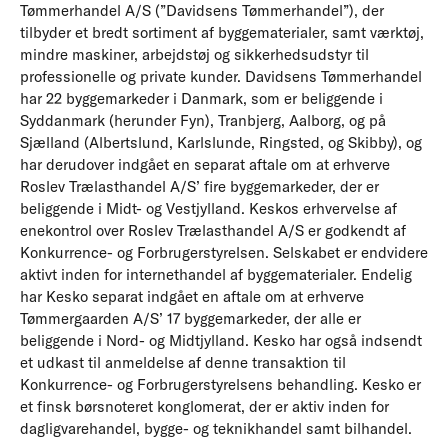
Tømmerhandel A/S (”Davidsens Tømmerhandel”), der
tilbyder et bredt sortiment af byggematerialer, samt værktøj,
mindre maskiner, arbejdstøj og sikkerhedsudstyr til
professionelle og private kunder. Davidsens Tømmerhandel
har 22 byggemarkeder i Danmark, som er beliggende i
Syddanmark (herunder Fyn), Tranbjerg, Aalborg, og på
Sjælland (Albertslund, Karlslunde, Ringsted, og Skibby), og
har derudover indgået en separat aftale om at erhverve
Roslev Trælasthandel A/S’ fire byggemarkeder, der er
beliggende i Midt- og Vestjylland. Keskos erhvervelse af
enekontrol over Roslev Trælasthandel A/S er godkendt af
Konkurrence- og Forbrugerstyrelsen. Selskabet er endvidere
aktivt inden for internethandel af byggematerialer. Endelig
har Kesko separat indgået en aftale om at erhverve
Tømmergaarden A/S’ 17 byggemarkeder, der alle er
beliggende i Nord- og Midtjylland. Kesko har også indsendt
et udkast til anmeldelse af denne transaktion til
Konkurrence- og Forbrugerstyrelsens behandling. Kesko er
et finsk børsnoteret konglomerat, der er aktiv inden for
dagligvarehandel, bygge- og teknikhandel samt bilhandel.