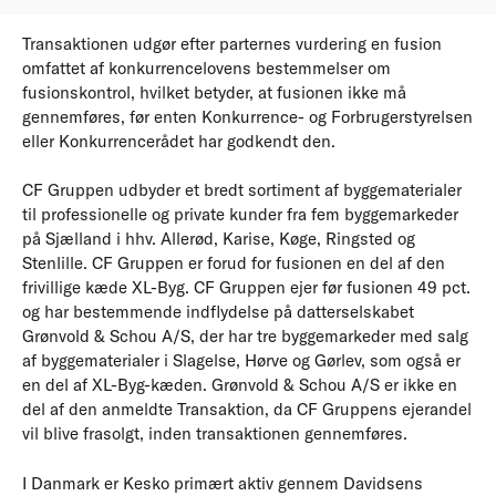
Transaktionen udgør efter parternes vurdering en fusion
omfattet af konkurrencelovens bestemmelser om
fusionskontrol, hvilket betyder, at fusionen ikke må
gennemføres, før enten Konkurrence- og Forbrugerstyrelsen
eller Konkurrencerådet har godkendt den.
CF Gruppen udbyder et bredt sortiment af byggematerialer
til professionelle og private kunder fra fem byggemarkeder
på Sjælland i hhv. Allerød, Karise, Køge, Ringsted og
Stenlille. CF Gruppen er forud for fusionen en del af den
frivillige kæde XL-Byg. CF Gruppen ejer før fusionen 49 pct.
og har bestemmende indflydelse på datterselskabet
Grønvold & Schou A/S, der har tre byggemarkeder med salg
af byggematerialer i Slagelse, Hørve og Gørlev, som også er
en del af XL-Byg-kæden. Grønvold & Schou A/S er ikke en
del af den anmeldte Transaktion, da CF Gruppens ejerandel
vil blive frasolgt, inden transaktionen gennemføres.
I Danmark er Kesko primært aktiv gennem Davidsens