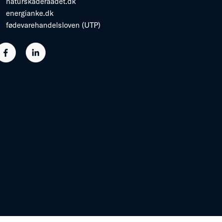
naturskaderaadet.dk
energianke.dk
fødevarehandelsloven (UTP)