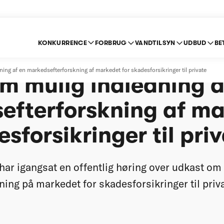
KONKURRENCE
FORBRUG
VANDTILSYN
UDBUD
BE
encerådet igangsætt
ng af en markedsefterforskning af markedet for skadesforsikringer til private
m mulig indledning a
efterforskning af m
esforsikringer til pri
ar igangsat en offentlig høring over udkast om 
ing på markedet for skadesforsikringer til priva