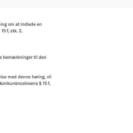
ning om at indlede en
5 f, stk. 2.
le bemærkninger til den
lse med denne høring, vil
konkurrencelovens § 15 f,