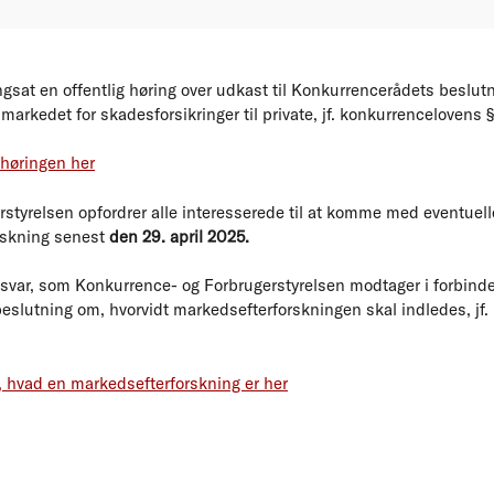
gsat en offentlig høring over udkast til Konkurrencerådets beslut
rkedet for skadesforsikringer til private, jf. konkurrencelovens § 1
høringen her
styrelsen opfordrer alle interesserede til at komme med eventuel
rskning senest
den 29. april 2025.
svar, som Konkurrence- og Forbrugerstyrelsen modtager i forbinde
eslutning om, hvorvidt markedsefterforskningen skal indledes, jf. 
hvad en markedsefterforskning er her