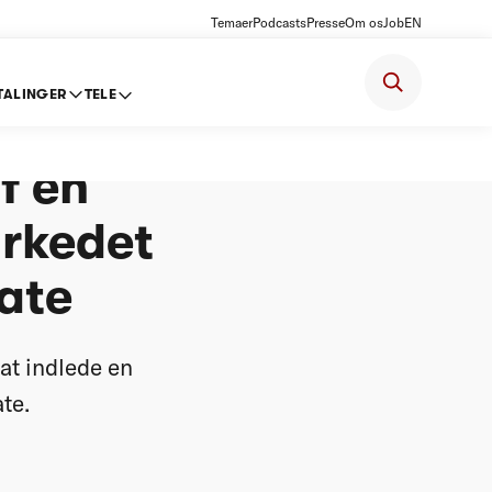
Temaer
Podcasts
Presse
Om os
Job
EN
TALINGER
TELE
er en
f en
arkedet
vate
at indlede en
te.