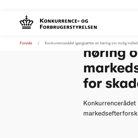
Konkurr
Øvrige nyheder
01. april 2025
Forside
Konkurrencerådet igangsætter en høring om mulig indledni
høring o
markeds
for skad
Konkurrencerådet h
markedsefterforskn