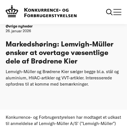
Forside
Markedshøring: Lemvigh-Müller ønsker at overtage
væsentlige dele af Brødrene Kier
Øvrige nyheder
26. januar 2026
Markedshøring: Lemvigh-Müller
ønsker at overtage væsentlige
dele af Brødrene Kier
Lemvigh-Müller og Brødrene Kier sælger begge bl.a. stål og
aluminium, HVAC-artikler og VVT-artikler. Interesserede
opfordres til at komme med bemærkninger.
Konkurrence- og Forbrugerstyrelsen har modtaget et udkast
til anmeldelse af Lemvigh-Müller A/S’ (”Lemvigh-Müller”)