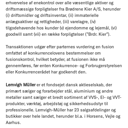
erhvervelse af enekontrol over alle væsentlige aktiver og
driftsmæssige forpligtelser fra Brødrene Kier A/S, herunder
(i) driftsmidler og driftsinventar, (ii) immaterielle
anlægsaktiver og rettigheder, (iii) varelagre, (iv)
tilgodehavende hos kunder (v) ejendomme og lejemål, (vi)
goodwill samt (vii) en række forpligtelser (”Brdr. Kier”).
Transaktionen udgør efter parternes vurdering en fusion
omfattet af konkurrencelovens bestemmelser om
fusionskontrol, hvilket betyder, at fusionen ikke må
gennemføres, før enten Konkurrence- og Forbrugerstyrelsen
eller Konkurrencerådet har godkendt den.
Lemvigh Müller
er et fondsejet dansk aktieselskab, der
primært sælger og forarbejder stål, aluminium og andre
metaller samt sælger et bredt sortiment af VVS-, El- og VVT-
produkter, værktøj, arbejdstøj og sikkerhedsudstyr til
professionelle. Lemvigh-Müller har 23 salgsafdelinger og
butikker over hele landet, herunder bl.a. i Horsens, Vejle og
Aarhus.