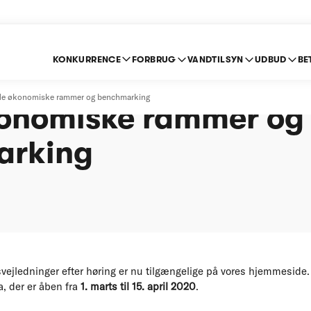
KONKURRENCE
FORBRUG
VANDTILSYN
UDBUD
BE
e indberetningsvejled
il de økonomiske rammer og benchmarking
økonomiske rammer og
arking
ejledninger efter høring er nu tilgængelige på vores hjemmeside. D
, der er åben fra
1. marts til 15. april 2020
.