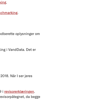
king
.
nchmarking
.
indberette oplysninger om
ing i VandData. Det er
2018. Når I ser jeres
9 i
revisorerklæringen
.
revisorpåtegnet, da begge