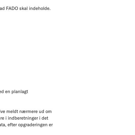
vad FADO skal indeholde.
med en planlagt
blive meldt nærmere ud om
e i indberetninger i det
ata, efter opgraderingen er