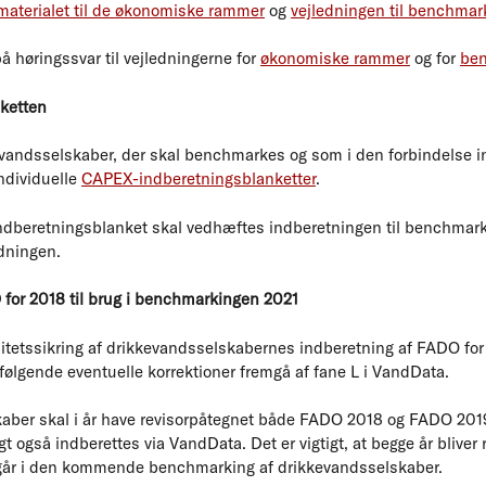
materialet til de økonomiske rammer
og
vejledningen til benchmar
å høringssvar til vejledningerne for
økonomiske rammer
og for
be
ketten
kkevandsselskaber, der skal benchmarkes og som i den forbindelse 
ndividuelle
CAPEX-indberetningsblanketter
.
ndberetningsblanket skal vedhæftes indberetningen til benchmark
dningen.
for 2018 til brug i benchmarkingen 2021
alitetssikring af drikkevandsselskabernes indberetning af FADO for 
f følgende eventuelle korrektioner fremgå af fane L i VandData.
kaber skal i år have revisorpåtegnet både FADO 2018 og FADO 201
også indberettes via VandData. Det er vigtigt, at begge år bliver 
går i den kommende benchmarking af drikkevandsselskaber.