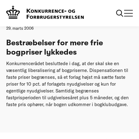
Forside
Bestræbelser for mere frie bogpriser lykkedes
Pressemeddelelse
29. marts 2006
Bestræbelser for mere frie
bogpriser lykkedes
Konkurrencerådet besluttede i dag, at der skal ske en
væsentlig liberalisering af bogpriserne. Dispensationen til
faste priser begrænses, så et forlag højst må sætte faste
priser for 10 pct. af forlagets nyudgivelser og kun for
egentlige nyudgivelser. Samtidig begrænses
fastprisperioden til udgivelsesåret plus 5 måneder, og den
faste pris ophører, når bogen udkommer i bogklubudgave.