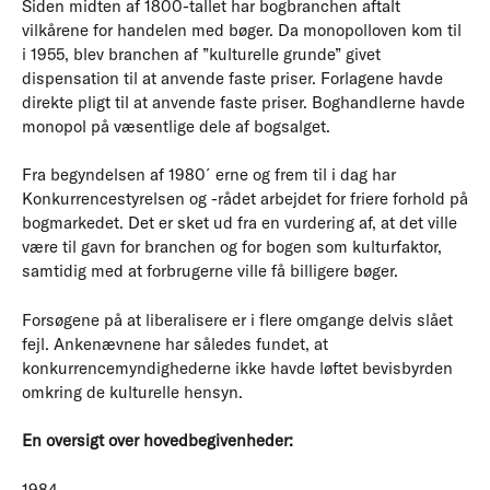
Siden midten af 1800-tallet har bogbranchen aftalt
vilkårene for handelen med bøger. Da monopolloven kom til
i 1955, blev branchen af ”kulturelle grunde” givet
dispensation til at anvende faste priser. Forlagene havde
direkte pligt til at anvende faste priser. Boghandlerne havde
monopol på væsentlige dele af bogsalget.
Fra begyndelsen af 1980´erne og frem til i dag har
Konkurrencestyrelsen og -rådet arbejdet for friere forhold på
bogmarkedet. Det er sket ud fra en vurdering af, at det ville
være til gavn for branchen og for bogen som kulturfaktor,
samtidig med at forbrugerne ville få billigere bøger.
Forsøgene på at liberalisere er i flere omgange delvis slået
fejl. Ankenævnene har således fundet, at
konkurrencemyndighederne ikke havde løftet bevisbyrden
omkring de kulturelle hensyn.
En oversigt over hovedbegivenheder:
1984