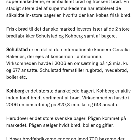
supermarkederne, er emballeret brød og frossent brød. En
stadigt større del af supermarkederne har etableret de
såkaldte in-store bagerier, hvorfra der kan købes frisk brød.
Frisk brød til det danske marked leveres især af de 2 store
brødfabrikker Schulstad og Kohberg samt af bagere.
Schulstad
er en del af den internationale koncern Cerealia
Bakeries, der ejes af koncernen Lantmännen.
Virksomheden havde i 2006 en omsætning på 1,2 mia. kr.
og 677 ansatte. Schulstad fremstiller rugbrød, hvedebrød,
boller etc.
Kohberg
er det største danskejede bageri. Kohberg er aktiv
inden foret bredt sortiment af brød. Virksomheden havde i
2006 en omsætning på 820,3 mio. kr. og 513 ansatte.
Herudover er det store svenske bageri Pågen kommet på
markedet. Pågen sælger hvidt brød, boller og gifler.
Udover brødfabrikkerne er der op imod 700 bagerne der