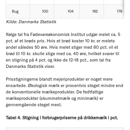
Rug
100
104
162
179
Kilde: Danmarks Statistik
Ifølge tal fra Fødevareøkonomisk Institut udgør melet ca. 5
pct. af et brøds pris. Hvis et brød koster 10 kr. er melets
andel således 50 øre. Hvis melet stiger med 80 pct. vil et
brød til 10 kr. skulle stige med ca. 40 øre, hvilket svarer til
en stigning på 4 pct. og ikke de 12-18 pct., som tal fra
Danmarks Statistik viser.
Prisstigningerne blandt mejeriprodukter er noget mere
ensartede. Økologisk mælk er procentvis steget mindre end
de konventionelle mælkeprodukter. De fedtfattige
mælkeprodukter (skummetmælk og minimælk) er
gennemgående steget mest.
Tabel 4. Stigning i forbrugerpriserne på drikkemælk i pct.