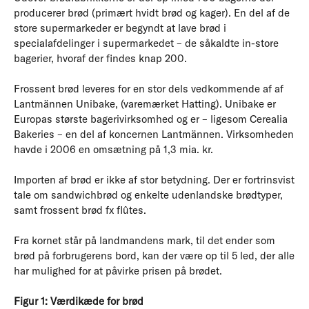
producerer brød (primært hvidt brød og kager). En del af de
store supermarkeder er begyndt at lave brød i
specialafdelinger i supermarkedet – de såkaldte in-store
bagerier, hvoraf der findes knap 200.
Frossent brød leveres for en stor dels vedkommende af af
Lantmännen Unibake, (varemærket Hatting). Unibake er
Europas største bagerivirksomhed og er – ligesom Cerealia
Bakeries – en del af koncernen Lantmännen. Virksomheden
havde i 2006 en omsætning på 1,3 mia. kr.
Importen af brød er ikke af stor betydning. Der er fortrinsvist
tale om sandwichbrød og enkelte udenlandske brødtyper,
samt frossent brød fx flûtes.
Fra kornet står på landmandens mark, til det ender som
brød på forbrugerens bord, kan der være op til 5 led, der alle
har mulighed for at påvirke prisen på brødet.
Figur 1: Værdikæde for brød