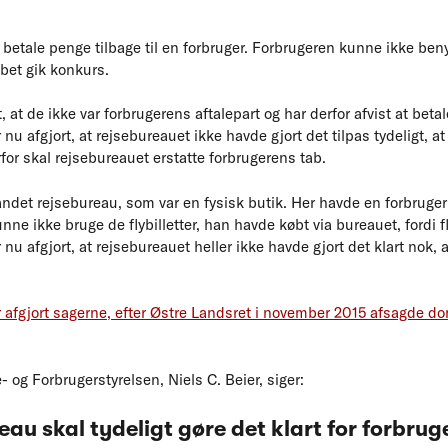
 betale penge tilbage til en forbruger. Forbrugeren kunne ikke benyt
abet gik konkurs.
at de ikke var forbrugerens aftalepart og har derfor afvist at beta
u afgjort, at rejsebureauet ikke havde gjort det tilpas tydeligt, at
rfor skal rejsebureauet erstatte forbrugerens tab.
ndet rejsebureau, som var en fysisk butik. Her havde en forbruger
nne ikke bruge de flybilletter, han havde købt via bureauet, fordi 
u afgjort, at rejsebureauet heller ikke havde gjort det klart nok,
afgjort sagerne, efter Østre Landsret i november 2015 afsagde dom
- og Forbrugerstyrelsen, Niels C. Beier, siger:
eau skal tydeligt gøre det klart for forbrug