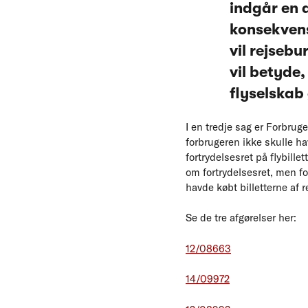
indgår en 
konsekvense
vil rejsebu
vil betyde,
flyselskab 
I en tredje sag er Forbrug
forbrugeren ikke skulle ha
fortrydelsesret på flybille
om fortrydelsesret, men fo
havde købt billetterne af 
Se de tre afgørelser her:
12/08663
14/09972