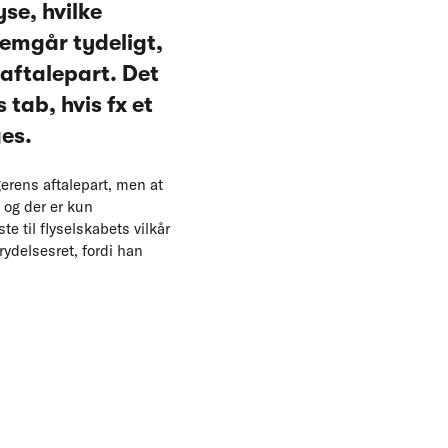
se, hvilke
remgår tydeligt,
 aftalepart. Det
 tab, hvis fx et
ges.
gerens aftalepart, men at
 og der er kun
te til flyselskabets vilkår
rydelsesret, fordi han