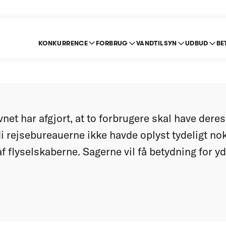
KONKURRENCE
FORBRUG
VANDTILSYN
UDBUD
BE
reauer skal betale p
et har afgjort, at to forbrugere skal have deres
i rejsebureauerne ikke havde oplyst tydeligt nok
f flyselskaberne. Sagerne vil få betydning for y