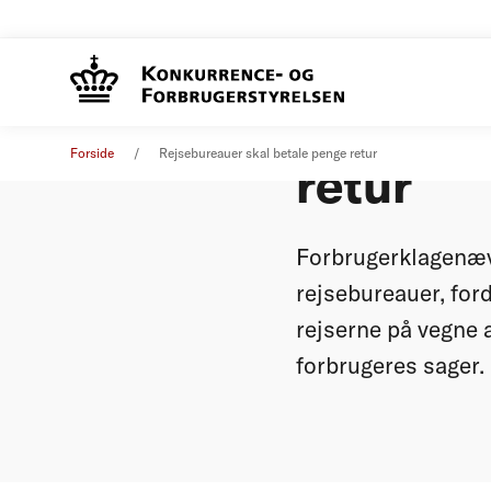
Rejsebu
Pressemeddelelse
24. juni 2016
Forside
Rejsebureauer skal betale penge retur
retur
Forbrugerklagenævn
rejsebureauer, ford
rejserne på vegne a
forbrugeres sager.