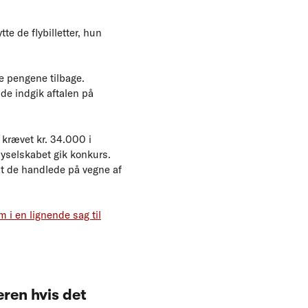
te de flybilletter, hun
le pengene tilbage.
 de indgik aftalen på
 krævet kr. 34.000 i
flyselskabet gik konkurs.
 at de handlede på vegne af
 i en lignende sag til
eren hvis det