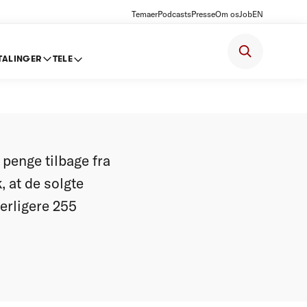
Temaer
Podcasts
Presse
Om os
Job
EN
TALINGER
TELE
enge
 penge tilbage fra
, at de solgte
derligere 255