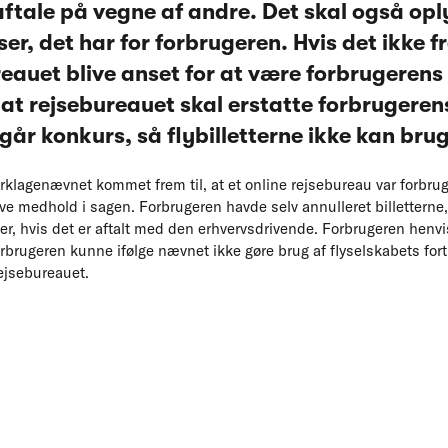
aftale på vegne af andre. Det skal også oply
r, det har for forbrugeren. Hvis det ikke f
reauet blive anset for at være forbrugerens
 at rejsebureauet skal erstatte forbrugerens
går konkurs, så flybilletterne ikke kan bru
erklagenævnet kommet frem til, at et online rejsebureau var forbru
ve medhold i sagen. Forbrugeren havde selv annulleret billetterne,
tter, hvis det er aftalt med den erhvervsdrivende. Forbrugeren henvis
rbrugeren kunne ifølge nævnet ikke gøre brug af flyselskabets fort
rejsebureauet.