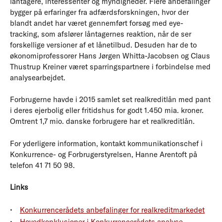
låntagere, interessenter og myndigheder. Flere anbefalinger
bygger på erfaringer fra adfærdsforskningen, hvor der
blandt andet har været gennemført forsøg med eye-
tracking, som afslører låntagernes reaktion, når de ser
forskellige versioner af et lånetilbud. Desuden har de to
økonomiprofessorer Hans Jørgen Whitta-Jacobsen og Claus
Thustrup Kreiner været sparringspartnere i forbindelse med
analysearbejdet.
Forbrugerne havde i 2015 samlet set realkreditlån med pant
i deres ejerbolig eller fritidshus for godt 1.450 mia. kroner.
Omtrent 1,7 mio. danske forbrugere har et realkreditlån.
For yderligere information, kontakt kommunikationschef i
Konkurrence- og Forbrugerstyrelsen, Hanne Arentoft på
telefon 41 71 50 98.
Links
Konkurrencerådets anbefalinger for realkreditmarkedet
Hovedkonklusioner i Konkurrencerådets analyse