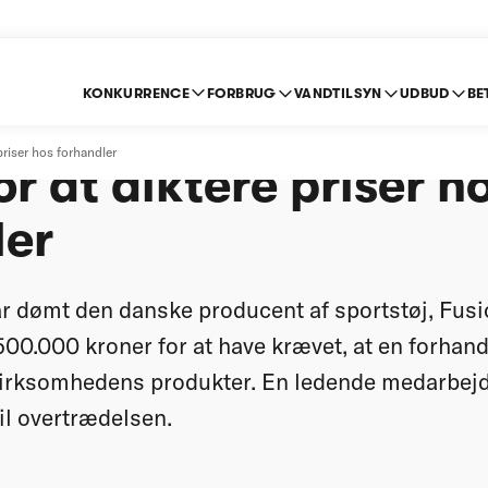
KONKURRENCE
FORBRUG
VANDTILSYN
UDBUD
BE
ucent får bøde på 50
riser hos forhandler
or at diktere priser h
ler
ar dømt den danske producent af sportstøj, Fusio
500.000 kroner for at have krævet, at en forhand
virksomhedens produkter. En ledende medarbejd
il overtrædelsen.