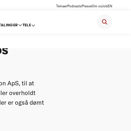
Temaer
Podcasts
Presse
Om os
Job
EN
TALINGER
TELE
0.000
os
n ApS, til at
ler overholdt
er er også dømt