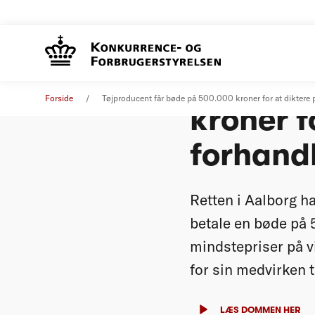
Tøjprod
Pressemeddelelse
07. maj 2021
Forside
Tøjproducent får bøde på 500.000 kroner for at diktere p
kroner f
forhand
Retten i Aalborg h
betale en bøde på 
mindstepriser på 
for sin medvirken t
LÆS DOMMEN HER