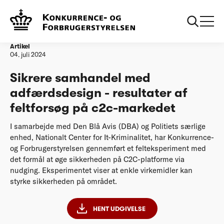
Forside
20240704 Sikrere samhandel med adfærdsdesign - resultater
af feltforsøg på c2c-markedet
Artikel
04. juli 2024
Sikrere samhandel med
adfærdsdesign - resultater af
feltforsøg på c2c-markedet
I samarbejde med Den Blå Avis (DBA) og Politiets særlige
enhed, Nationalt Center for It-Kriminalitet, har Konkurrence-
og Forbrugerstyrelsen gennemført et felteksperiment med
det formål at øge sikkerheden på C2C-platforme via
nudging. Eksperimentet viser at enkle virkemidler kan
styrke sikkerheden på området.
HENT UDGIVELSE