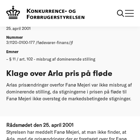
...
Afgørelser
Klage over Arla pris paa floede
Afgørelse
25. april 2001
Nummer
3:1120-0100-177 /fødevarer-finans/jf
Emner
§ 11 / art. 102 - misbrug af dominerende stilling
Klage over Arla pris på fløde
Arlas prisændringer overfor Fanø Mejeri var ikke misbrug af
dominerende stilling, da stigningerne i prisen på fløde til
Fanø Mejeri ikke oversteg de markedsbetingede stigninger.
Rådsmødet den 25. april 2001
Styrelsen har meddelt Fanø Mejeri, at man ikke finder, at
Arla, med de prisændringer der er foretaget over for Fanø