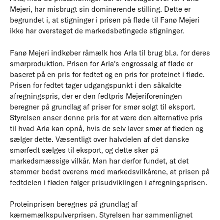
Mejeri, har misbrugt sin dominerende stilling. Dette er
begrundet i, at stigninger i prisen på fløde til Fanø Mejeri
ikke har oversteget de markedsbetingede stigninger.
Fanø Mejeri indkøber råmælk hos Arla til brug bl.a. for deres
smørproduktion. Prisen for Arla's engrossalg af fløde er
baseret på en pris for fedtet og en pris for proteinet i fløde.
Prisen for fedtet tager udgangspunkt i den såkaldte
afregningspris, der er den fedtpris Mejeriforeningen
beregner på grundlag af priser for smør solgt til eksport.
Styrelsen anser denne pris for at være den alternative pris
til hvad Arla kan opnå, hvis de selv laver smør af fløden og
sælger dette. Væsentligt over halvdelen af det danske
smørfedt sælges til eksport, og dette sker på
markedsmæssige vilkår. Man har derfor fundet, at det
stemmer bedst overens med markedsvilkårene, at prisen på
fedtdelen i fløden følger prisudviklingen i afregningsprisen.
Proteinprisen beregnes på grundlag af
kærnemælkspulverprisen. Styrelsen har sammenlignet