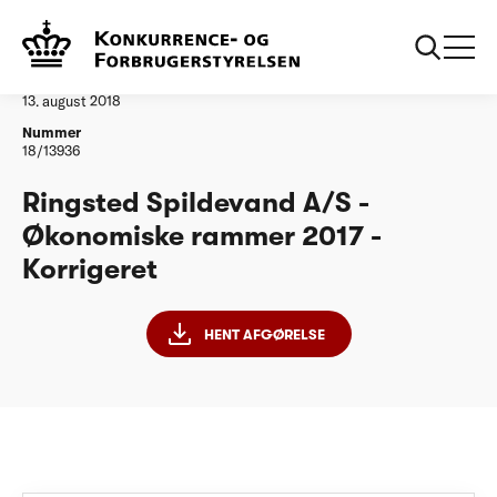
...
Vandtilsyn
Ringsted Spildevand A/S - ØR17 - Korrigeret
Afgørelse
13. august 2018
Nummer
18/13936
Ringsted Spildevand A/S -
Økonomiske rammer 2017 -
Korrigeret
HENT AFGØRELSE