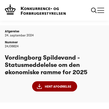
...
Vordingborg Spildevand
Vordingborg Spildevand -
A/S - Afgørelse om den
Statusmeddelelse om den
økonomiske ramme for
økonomiske ramme for 2025
2024-2025
Afgørelse
24. september 2024
Nummer
24/06624
Vordingborg Spildevand -
Statusmeddelelse om den
økonomiske ramme for 2025
HENT AFGØRELSE