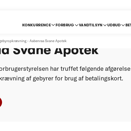
KONKURRENCE
FORBRUG
VANDTILSYN
UDBUD
BE
edr. gebyropkrævnin
 gebyropkrævning - Aabenraa Svane Apotek
a Svane Apotek
rbrugerstyrelsen har truffet følgende afgørelse
ævning af gebyrer for brug af betalingskort.