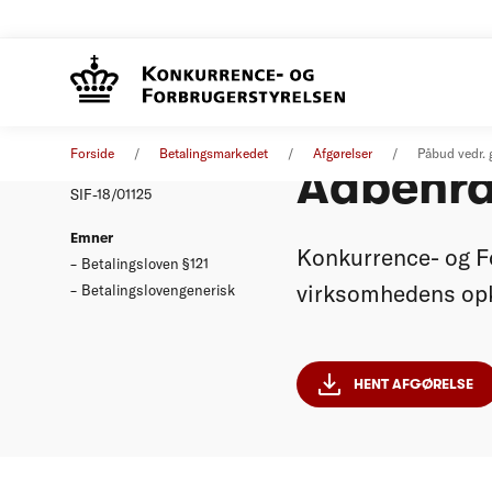
Påbud v
Afgørelse
15. februar 2018
Forside
Betalingsmarkedet
Afgørelser
Påbud vedr.
Aabenra
Nummer
SIF-18/01125
Emner
Konkurrence- og Fo
Betalingsloven §121
virksomhedens opkr
Betalingslovengenerisk
HENT AFGØRELSE