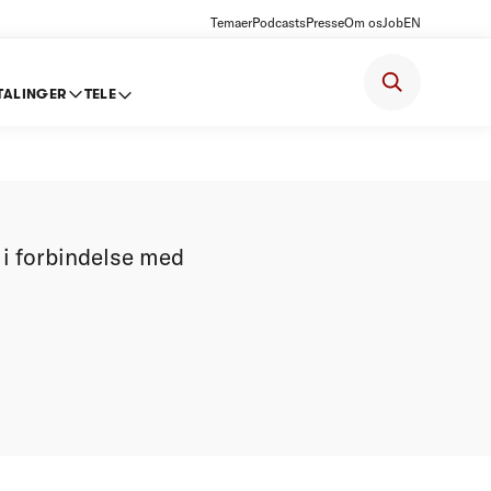
Temaer
Podcasts
Presse
Om os
Job
EN
TALINGER
TELE
g -
 i forbindelse med