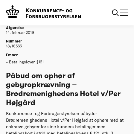
...
Afgørelser
Påbud om ophør af gebyropkrævning –
Brødremenighedens Hotel v/Per Højgård
Afgørelse
14. februar 2019
Nummer
18/18565
Emner
Betalingsloven §121
Påbud om ophør af
gebyropkrævning –
Brødremenighedens Hotel v/Per
Højgård
Konkurrence- og Forbrugerstyrelsen påbyder
Brødremenighedens Hotel v/Per Højgård at ophøre med at
opkræve gebyrer for sine kunders betalinger med
betalingskort i strid med betalingslovens § 121, stk. 3.