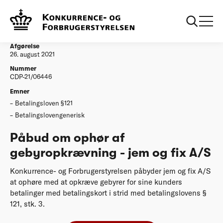
...
Afgørelser
Påbud om ophør af gebyropkrævning - jem og fix
A/S
Afgørelse
26. august 2021
Nummer
CDP-21/06446
Emner
Betalingsloven §121
Betalingslovengenerisk
Påbud om ophør af
gebyropkrævning - jem og fix A/S
Konkurrence- og Forbrugerstyrelsen påbyder jem og fix A/S
at ophøre med at opkræve gebyrer for sine kunders
betalinger med betalingskort i strid med betalingslovens §
121, stk. 3.