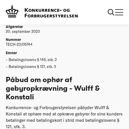
...
Afgørelser
Påbud om ophør af gebyropkrævning - Wulff &
Konstali
Afgørelse
20. september 2023
Nummer
TECH-23/05744
Emner
Betalingslovens § 145, stk. 2
Betalingslovens § 121, stk. 3
Påbud om ophør af
gebyropkrævning - Wulff &
Konstali
Konkurrence- og Forbrugerstyrelsen påbyder Wulff &
Konstali at ophøre med at opkræve gebyrer for sine kunders
betalinger med betalingskort i strid med betalingslovens §
121, stk. 3.