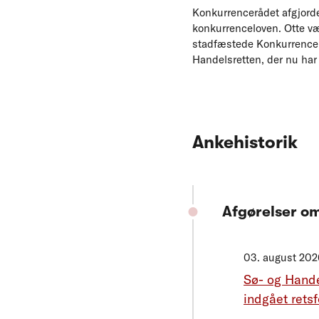
Konkurrencerådet afgjorde
konkurrenceloven. Otte v
stadfæstede Konkurrencerå
Handelsretten, der nu har
Ankehistorik
Afgørelser o
03. august 202
Sø- og Hande
indgået retsf