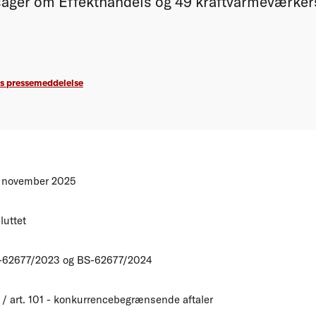
sager om Effekthandels og 49 kraftvarmeværker
s pressemeddelelse
. november 2025
luttet
-62677/2023 og BS-62677/2024
 / art. 101 - konkurrencebegrænsende aftaler