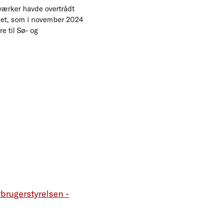
værker havde overtrådt
net, som i november 2024
e til Sø- og
brugerstyrelsen -