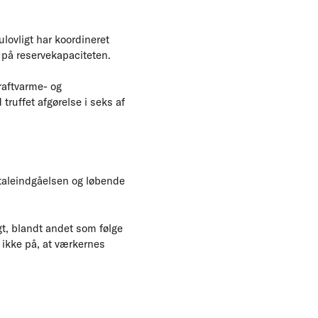
lovligt har koordineret
 på reservekapaciteten.
raftvarme- og
ruffet afgørelse i seks af
ftaleindgåelsen og løbende
igt, blandt andet som følge
 ikke på, at værkernes