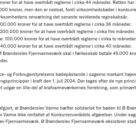
roner for at have overtrådt reglerne i cirka 44 måneder. Retten h
5.000 kroner, men den er nedsat, fordi virksomhedsbøder i konkur
virksomhedens omsætning det seneste reviderede regnskabsår.
00.000 kroner for at have overtrådt reglerne i cirka 36 måneder.
0.000 kroner for at have overtrådt reglerne i cirka fire måneder.
 100.000 kroner for at have overtrådt reglerne i cirka to måneder
40.000 kroner for at have overtrådt reglerne i cirka 40 måneder.
 Brønderslev Fjernvarmeværk skal i fællesskab betale 45.000 kron
eder.
ce- og Forbrugerstyrelsens bødepåstande i sagerne markant højer
sprincipper i kraft den 1. juli 2024. Der tages efter de nye princip
et udgør en lille del af krafvarmeværkernes forretning, som primært r
fgjort, at Brønderslev Varme hæfter solidarisk for bøden til Ø Br
ev Varme ikke omfattet af Konkurrencerådets afgørelser. Under sag
slev Fjernvarmeværk. Ø Brønderslev Fjernvarmeværk eksisterer st