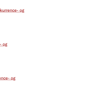
kurrence- og
- og
ence- og