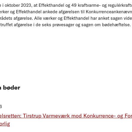
 i oktober 2023, at Effekthandel og 49 kraftvarme- og regulérkraft
ærker og Effekthandel ankede afgørelsen til Konkurrenceankenæv
dets afgørelse. Alle værker og Effekthandel har anket sagen vider
 truffet afgørelse i de seks prøvesager og sagen om bødehæftelse.
m bøder
6
lsretten: Tirstrup Varmeværk mod Konkurrence- og For
orlig