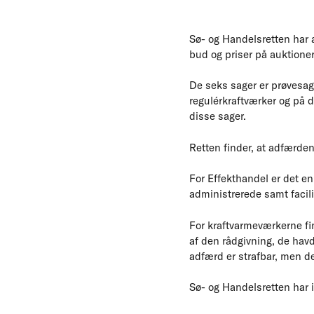
Sø- og Handelsretten har 
bud og priser på auktione
De seks sager er prøvesag
regulérkraftværker og på 
disse sager.
Retten finder, at adfærde
For Effekthandel er det e
administrerede samt facili
For kraftvarmeværkerne find
af den rådgivning, de hav
adfærd er strafbar, men d
Sø- og Handelsretten har