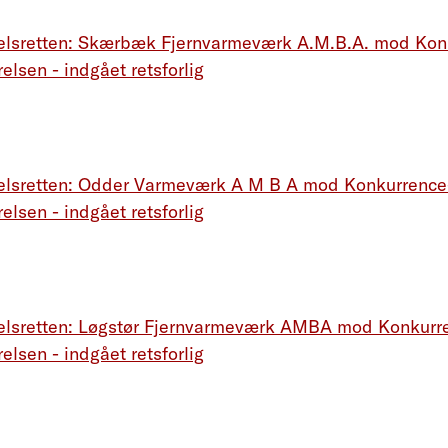
elsretten: Skærbæk Fjernvarmeværk A.M.B.A. mod Kon
elsen - indgået retsforlig
elsretten: Odder Varmeværk A M B A mod Konkurrence
elsen - indgået retsforlig
elsretten: Løgstør Fjernvarmeværk AMBA mod Konkurr
elsen - indgået retsforlig