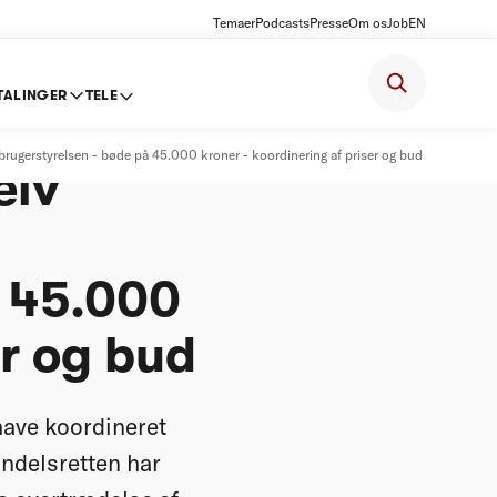
Temaer
Podcasts
Presse
Om os
Job
EN
TALINGER
TELE
derslev
ugerstyrelsen - bøde på 45.000 kroner - koordinering af priser og bud
elv
å 45.000
er og bud
have koordineret
andelsretten har