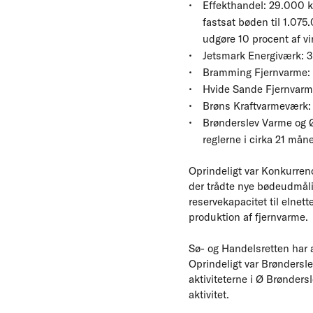
Effekthandel: 29.000 k
fastsat bøden til 1.07
udgøre 10 procent af 
Jetsmark Energiværk: 3
Bramming Fjernvarme: 20
Hvide Sande Fjernvarme:
Brøns Kraftvarmeværk: 
Brønderslev Varme og Ø
reglerne i cirka 21 mån
Oprindeligt var Konkurren
der trådte nye bødeudmåling
reservekapacitet til elnett
produktion af fjernvarme.
Sø- og Handelsretten har a
Oprindeligt var Brøndersl
aktiviteterne i Ø Brønder
aktivitet.