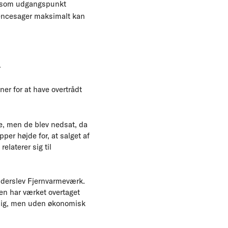
ar som udgangspunkt
rencesager maksimalt kan
.
er for at have overtrådt
e, men de blev nedsat, da
per højde for, at salget af
elaterer sig til
ønderslev Fjernvarmeværk.
en har værket overtaget
adig, men uden økonomisk