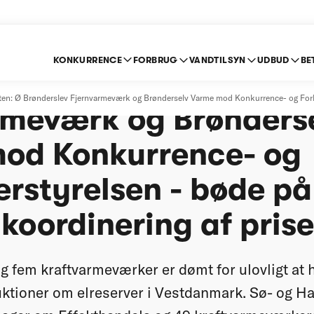
KONKURRENCE
FORBRUG
VANDTILSYN
UDBUD
BE
andelsretten: Ø Brøn
ten: Ø Brønderslev Fjernvarmeværk og Brønderselv Varme mod Konkurrence- og Forbr
rmeværk og Brønders
od Konkurrence- og
erstyrelsen - bøde p
 koordinering af pris
g fem kraftvarmeværker er dømt for ulovligt at 
uktioner om elreserver i Vestdanmark. Sø- og H