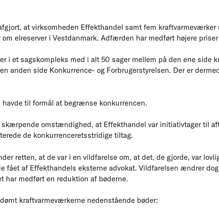
afgjort, at virksomheden Effekthandel samt fem kraftvarmeværker u
r om elreserver i Vestdanmark. Adfærden har medført højere priser
er i et sagskompleks med i alt 50 sager mellem på den ene side k
den anden side Konkurrence- og Forbrugerstyrelsen. Der er dermed t
n havde til formål at begrænse konkurrencen.
n skærpende omstændighed, at Effekthandel var initiativtager til a
terede de konkurrenceretsstridige tiltag.
er retten, at de var i en vildfarelse om, at det, de gjorde, var lovl
de fået af Effekthandels eksterne advokat. Vildfarelsen ændrer dog
et har medført en reduktion af bøderne.
 idømt kraftvarmeværkerne nedenstående bøder: