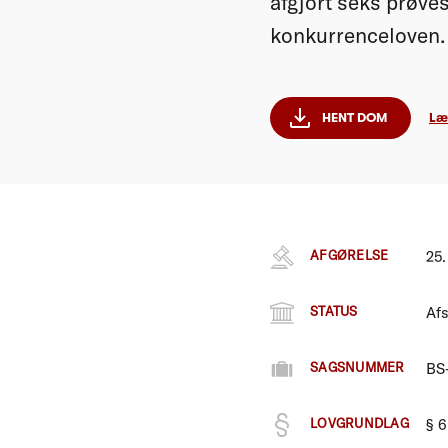
afgjort seks prøve
konkurrenceloven.
HENT DOM
Læ
AFGØRELSE
25
STATUS
Afs
SAGSNUMMER
BS
LOVGRUNDLAG
§ 6