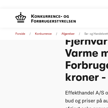
Sø- og H
Forside
Konkurrence
Afgørelser
Sø- og Handelsret
Fjernva
Varme m
Forbrug
kroner -
Effekthandel A/S o
bud og priser på a