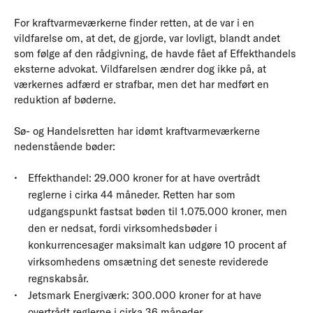
For kraftvarmeværkerne finder retten, at de var i en
vildfarelse om, at det, de gjorde, var lovligt, blandt andet
som følge af den rådgivning, de havde fået af Effekthandels
eksterne advokat. Vildfarelsen ændrer dog ikke på, at
værkernes adfærd er strafbar, men det har medført en
reduktion af bøderne.
Sø- og Handelsretten har idømt kraftvarmeværkerne
nedenstående bøder:
Effekthandel: 29.000 kroner for at have overtrådt
reglerne i cirka 44 måneder. Retten har som
udgangspunkt fastsat bøden til 1.075.000 kroner, men
den er nedsat, fordi virksomhedsbøder i
konkurrencesager maksimalt kan udgøre 10 procent af
virksomhedens omsætning det seneste reviderede
regnskabsår.
Jetsmark Energiværk: 300.000 kroner for at have
overtrådt reglerne i cirka 36 måneder.