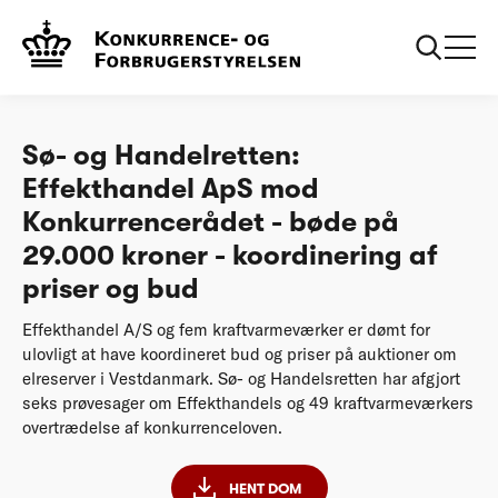
...
Afgørelser
Sø- og Handelretten: Effekthandel ApS mod
Konkurrencerådet - bøde på 29.000 kroner -
koordinering af priser og bud
Sø- og Handelretten:
Effekthandel ApS mod
Konkurrencerådet - bøde på
29.000 kroner - koordinering af
priser og bud
Effekthandel A/S og fem kraftvarmeværker er dømt for
ulovligt at have koordineret bud og priser på auktioner om
elreserver i Vestdanmark. Sø- og Handelsretten har afgjort
seks prøvesager om Effekthandels og 49 kraftvarmeværkers
overtrædelse af konkurrenceloven.
HENT DOM