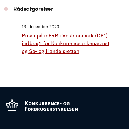
Rådsafgørelser
13. december 2023
Priser på mFRR i Vestdanmark (DK1) -
indbragt for Konkurrenceankenævnet
og Sø- og Handelsretten